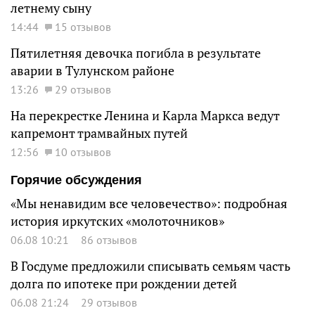
летнему сыну
14:44
15 отзывов
Пятилетняя девочка погибла в результате
аварии в Тулунском районе
13:26
29 отзывов
На перекрестке Ленина и Карла Маркса ведут
капремонт трамвайных путей
12:56
10 отзывов
Горячие обсуждения
«Мы ненавидим все человечество»: подробная
история иркутских «молоточников»
06.08 10:21
86 отзывов
В Госдуме предложили списывать семьям часть
долга по ипотеке при рождении детей
06.08 21:24
29 отзывов