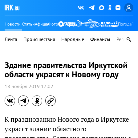
Новости
Статьи
Афиша
Фото
Погода
Ту
Лента
Происшествия
Народные
Финансы
Регионы
Здание правительства Иркутской
области украсят к Новому году
18 ноября 2019 17:02
К празднованию Нового года в Иркутске
украсят здание областного