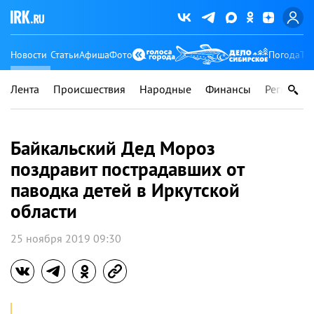
Новости
Статьи
Афиша
Фото
Погода
Ту
Лента
Происшествия
Народные
Финансы
Регионы
Байкальский Дед Мороз
поздравит пострадавших от
паводка детей в Иркутской
области
25 ноября 2019 09:30