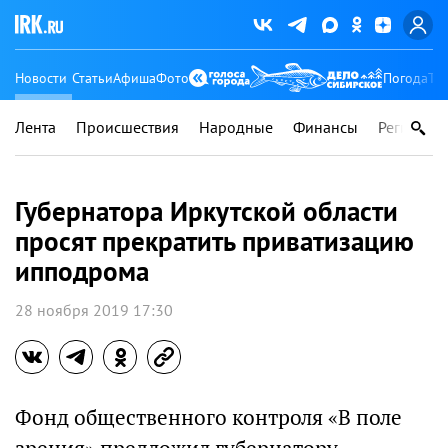
Новости
Статьи
Афиша
Фото
Погода
Ту
Лента
Происшествия
Народные
Финансы
Регионы
Губернатора Иркутской области
просят прекратить приватизацию
ипподрома
28 ноября 2019 17:30
Фонд общественного контроля «В поле