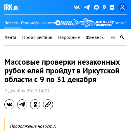
Новости
Статьи
Афиша
Фото
Погода
Ту
Лента
Происшествия
Народные
Финансы
Регионы
Массовые проверки незаконных
рубок елей пройдут в Иркутской
области с 9 по 31 декабря
9 декабря 2019 14:01
Продолжение новости: