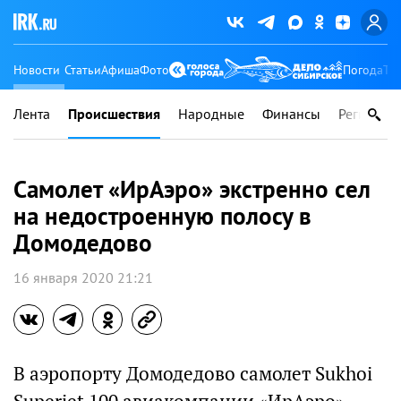
Новости
Статьи
Афиша
Фото
Погода
Ту
Лента
Происшествия
Народные
Финансы
Регионы
Самолет «ИрАэро» экстренно сел
на недостроенную полосу в
Домодедово
16 января 2020 21:21
В аэропорту Домодедово самолет Sukhoi