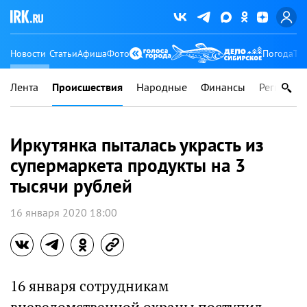
Новости
Статьи
Афиша
Фото
Погода
Ту
Лента
Происшествия
Народные
Финансы
Регионы
Иркутянка пыталась украсть из
супермаркета продукты на 3
тысячи рублей
16 января 2020 18:00
16 января сотрудникам