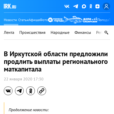
Новости
Статьи
Афиша
Фото
Погода
Ту
Лента
Происшествия
Народные
Финансы
Регионы
В Иркутской области предложили
продлить выплаты регионального
маткапитала
22 января 2020 17:30
Продолжение новости: