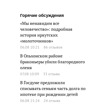
Горячие обсуждения
«Мы ненавидим все
человечество»: подробная
история иркутских
«молоточников»
06.08 10:21
86 отзывов
В Ольхонском районе
браконьеры убили благородного
оленя
07.08 10:09
33 отзыва
В Госдуме предложили
списывать семьям часть долга по
ипотеке при рождении детей
06.08 21:24
24 отзыва