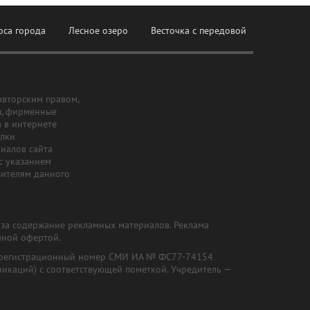
оса города
Лесное озеро
Весточка с передовой
авторским правом,
ы, фирменные
а в интернете
ылки
риалов сайта
с указанием
шителям данного
и за содержание рекламных материалов. Реклама
чной офертой.
") (регистрационный номер СМИ ИА № ФС77-74154
никаций) с соответствующей пометкой. Учредитель —