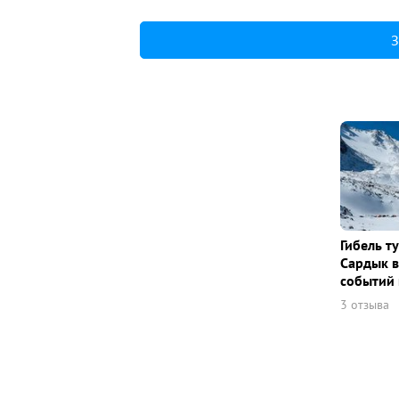
З
Гибель т
Сардык в
событий 
3 отзыва