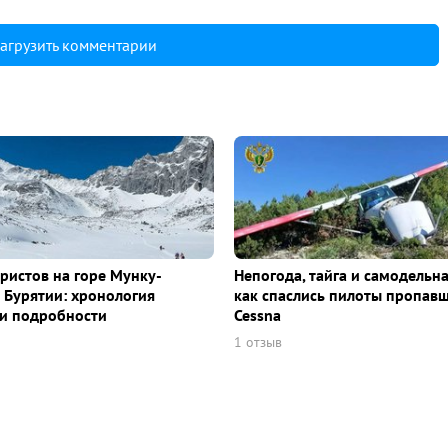
агрузить комментарии
уристов на горе Мунку-
Непогода, тайга и самодельна
 Бурятии: хронология
как спаслись пилоты пропав
и подробности
Cessna
1 отзыв