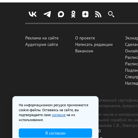
Реклама на сайте
О проекте
Экока
Аудитория сайта
Написать редакции
Сделан
Вакансии
Онлай
Распис
Распи
Подпи
Спецп
Нагля
Все рекламные товары подлежат обязательной сертификац
На информационном ресурсе применяются
изготовлена и размещена на основе материалов, предос
cookie-файлы. Оставаясь на сайте, вы
На сайте www.irk.ru размещаются в том числе и материа
подтверждаете свое
согласие
на их
от 29 октября 2018 г., выдан Федеральной службой по 
использование.
ООО «Ирк.ру». Главный редактор — Павлова С.В., Электр
Телефон редакции:
+7 (3952) 48-88-50
Я согласен