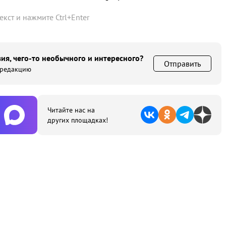
текст и нажмите
Ctrl
+
Enter
ия, чего-то необычного и интересного?
Отправить
 редакцию
Читайте нас на
других площадках!