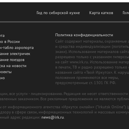
Гид по сибирской кухне
Карта катков
Гол
Политика конфиденциальности
рта
Сайт содержит материалы, охраняемые 
о в России
и средства индивидуализации (логотип
н-табло аэропорта
знаки). Использование материалов сайт
ание электричек
разрешено только с указанием гиперсс
сание поездов
на сайт www.irk.ru. Использование мате
ска на новости
в печати, ТВ и радио разрешено только 
роекты
названия сайта «Твой Иркутск». К нару
положения применяются все меры,
дно
предусмотренные ст. 1301 ГК РФ.
ии, все услуги - лицензированию. Редакция не несет ответственност
тавленных заказчиком. Все рекламные предложения не являются публи
лы от информационного агентства «Иркутск онлайн» ("Irkutsk Online
надзору в сфере связи, информационных технологий и массовых комму
онный адрес редакции:
news@irk.ru
.