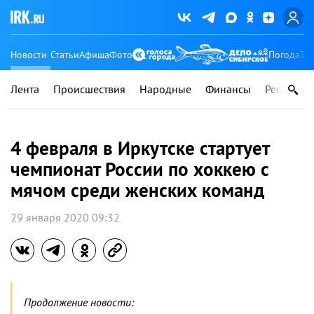
Новости
Статьи
Афиша
Фото
Погода
Ту
Лента
Происшествия
Народные
Финансы
Регионы
4 февраля в Иркутске стартует
чемпионат России по хоккею с
мячом среди женских команд
29 января 2020 09:32
Продолжение новости: