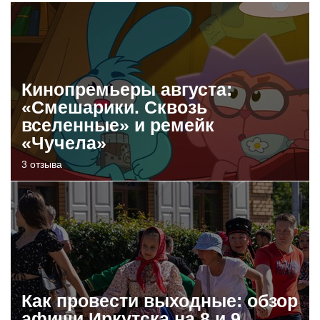
Кинопремьеры августа:
«Смешарики. Сквозь
вселенные» и ремейк
«Чучела»
3 отзыва
Как провести выходные: обзор
афиши Иркутска на 8 и 9