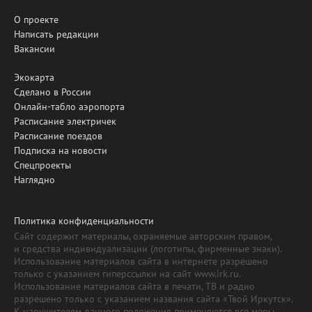
О проекте
Написать редакции
Вакансии
Экокарта
Сделано в России
Онлайн-табло аэропорта
Расписание электричек
Расписание поездов
Подписка на новости
Спецпроекты
Наглядно
Политика конфиденциальности
Сайт содержит материалы, охраняемые авторским правом,
и средства индивидуализации (логотипы, фирменные знаки).
Использование материалов сайта в интернете разрешено
только с указанием гиперссылки на сайт www.irk.ru.
Использование материалов сайта в печати, ТВ и радио
разрешено только с указанием названия сайта «Твой Иркутск».
К нарушителям данного положения применяются все меры,