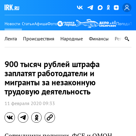
Новости
Статьи
Афиша
Фото
Погода
Ту
Лента
Происшествия
Народные
Финансы
Регионы
900 тысяч рублей штрафа
заплатят работодатели и
мигранты за незаконную
трудовую деятельность
11 февраля 2020 09:33
Сотрудники полиции, ФСБ и ОМОН