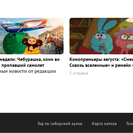
недели: Чебурашка, кони во
Кинопремьеры августа: «Сме
и пропавший самолет
Сквозь вселенные» и ремейк 
ные новости от редакции
5 отзывов
Гид по сибирской кухне
Карта катков
Гол