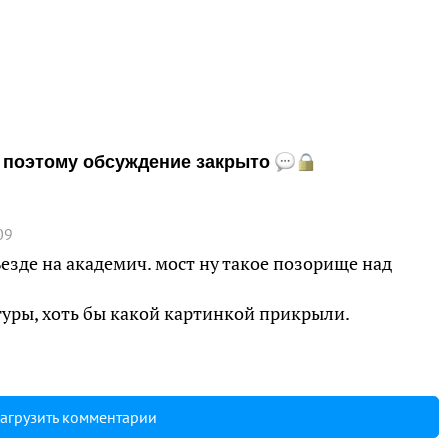
и, поэтому обсуждение закрыто
09
езде на академич. мост ну такое позорище над
уры, хоть бы какой картинкой прикрыли.
агрузить комментарии