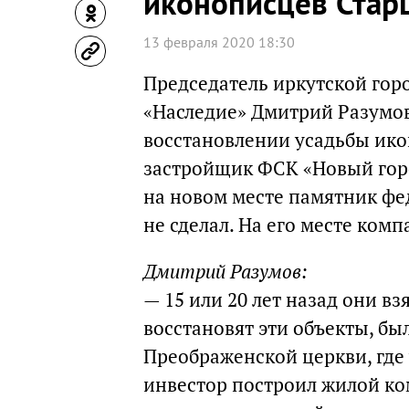
иконописцев Стар
13 февраля 2020 18:30
Председатель иркутской гор
«Наследие» Дмитрий Разумов 
восстановлении усадьбы ико
застройщик ФСК «Новый горо
на новом месте памятник фед
не сделал. На его месте ком
Дмитрий Разумов:
— 15 или 20 лет назад они вз
восстановят эти объекты, б
Преображенской церкви, где 
инвестор построил жилой ко