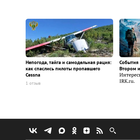
Непогода, тайга и самодельная рация:
События 
как спаслись пилоты пропавшего
Втором 
Cessna
Интерес
IRK.ru.
1 отзыв