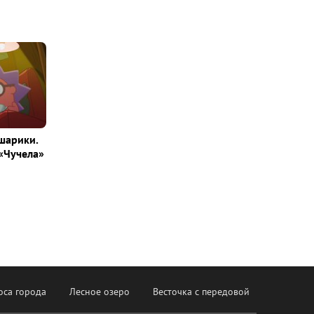
шарики.
«Чучела»
оса города
Лесное озеро
Весточка с передовой