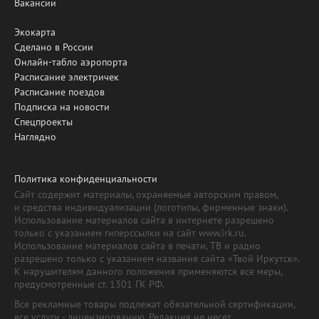
Вакансии
Экокарта
Сделано в России
Онлайн-табло аэропорта
Расписание электричек
Расписание поездов
Подписка на новости
Спецпроекты
Наглядно
Политика конфиденциальности
Сайт содержит материалы, охраняемые авторским правом,
и средства индивидуализации (логотипы, фирменные знаки).
Использование материалов сайта в интернете разрешено
только с указанием гиперссылки на сайт www.irk.ru.
Использование материалов сайта в печати, ТВ и радио
разрешено только с указанием названия сайта «Твой Иркутск».
К нарушителям данного положения применяются все меры,
предусмотренные ст. 1301 ГК РФ.
Все рекламные товары подлежат обязательной сертификации,
все услуги - лицензированию. Редакция не несет