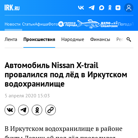
Новости
Статьи
Афиша
Фото
Погода
Ту
Лента
Происшествия
Народные
Финансы
Регионы
Автомобиль Nissan X-trail
провалился под лёд в Иркутском
водохранилище
5 апреля 2020 15:03
В Иркутском водохранилище в районе