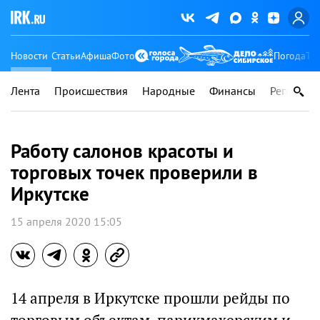
Новости
Статьи
Афиша
Фото
Погода
Ту
Лента
Происшествия
Народные
Финансы
Регионы
Работу салонов красоты и
торговых точек проверили в
Иркутске
15 апреля 2020 15:05
14 апреля в Иркутске прошли рейды по