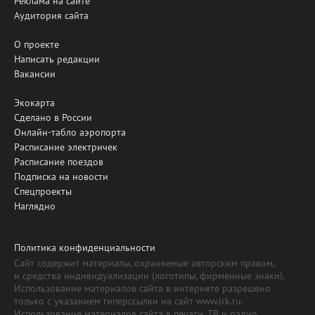
Реклама на сайте
Аудитория сайта
О проекте
Написать редакции
Вакансии
Экокарта
Сделано в России
Онлайн-табло аэропорта
Расписание электричек
Расписание поездов
Подписка на новости
Спецпроекты
Наглядно
Политика конфиденциальности
Сайт содержит материалы, охраняемые авторским правом,
и средства индивидуализации (логотипы, фирменные знаки).
Использование материалов сайта в интернете разрешено
только с указанием гиперссылки на сайт www.irk.ru.
Использование материалов сайта в печати, ТВ и радио