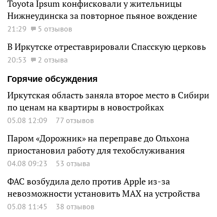
Toyota Ipsum конфисковали у жительницы
Нижнеудинска за повторное пьяное вождение
21:29
5 отзывов
В Иркутске отреставрировали Спасскую церковь
20:53
2 отзыва
Горячие обсуждения
Иркутская область заняла второе место в Сибири
по ценам на квартиры в новостройках
05.08 12:09
77 отзывов
Паром «Дорожник» на переправе до Ольхона
приостановил работу для техобслуживания
04.08 09:23
53 отзыва
ФАС возбудила дело против Apple из-за
невозможности установить MAX на устройства
05.08 11:45
38 отзывов