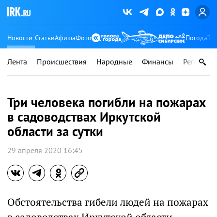
Новости
Статьи
Афиша
Фото
Погода
Ту
Лента
Происшествия
Народные
Финансы
Регионы
Три человека погибли на пожарах
в садоводствах Иркутской
области за сутки
29 апреля 2020 16:45
Обстоятельства гибели людей на пожарах