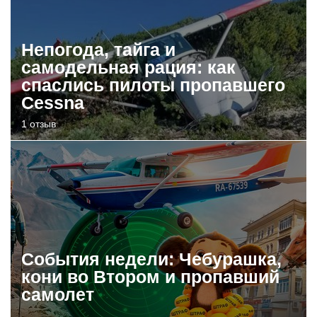
Непогода, тайга и
самодельная рация: как
спаслись пилоты пропавшего
Cessna
1 отзыв
События недели: Чебурашка,
кони во Втором и пропавший
самолет