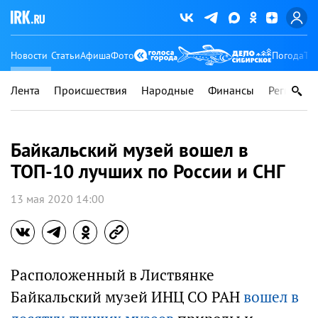
Новости
Статьи
Афиша
Фото
Погода
Ту
Лента
Происшествия
Народные
Финансы
Регионы
Байкальский музей вошел в
ТОП-10 лучших по России и СНГ
13 мая 2020 14:00
Расположенный в Листвянке
Байкальский музей ИНЦ СО РАН
вошел в