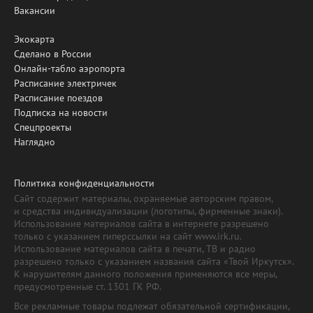
Вакансии
Экокарта
Сделано в России
Онлайн-табло аэропорта
Расписание электричек
Расписание поездов
Подписка на новости
Спецпроекты
Наглядно
Политика конфиденциальности
Сайт содержит материалы, охраняемые авторским правом,
и средства индивидуализации (логотипы, фирменные знаки).
Использование материалов сайта в интернете разрешено
только с указанием гиперссылки на сайт www.irk.ru.
Использование материалов сайта в печати, ТВ и радио
разрешено только с указанием названия сайта «Твой Иркутск».
К нарушителям данного положения применяются все меры,
предусмотренные ст. 1301 ГК РФ.
Все рекламные товары подлежат обязательной сертификации,