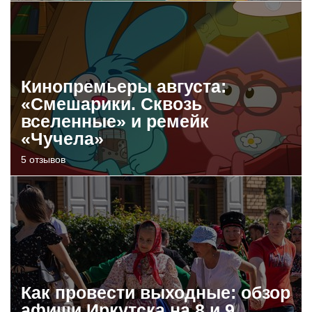
Кинопремьеры августа:
«Смешарики. Сквозь
вселенные» и ремейк
«Чучела»
5 отзывов
Как провести выходные: обзор
афиши Иркутска на 8 и 9