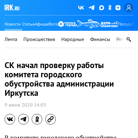
Новости
Статьи
Афиша
Фото
Погода
Ту
Лента
Происшествия
Народные
Финансы
Регионы
СК начал проверку работы
комитета городского
обустройства администрации
Иркутска
9 июня 2020 14:03
В комитете городского обустройства