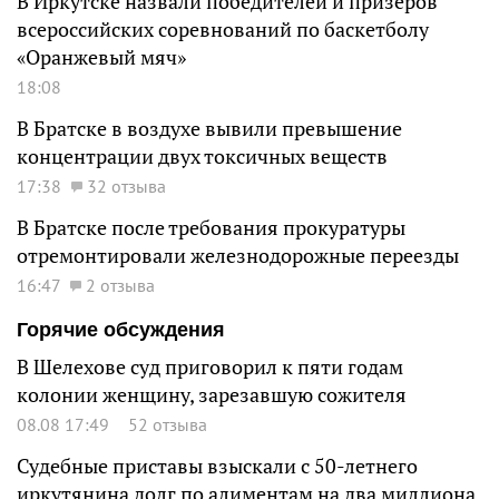
В Иркутске назвали победителей и призеров
всероссийских соревнований по баскетболу
«Оранжевый мяч»
18:08
В Братске в воздухе вывили превышение
концентрации двух токсичных веществ
17:38
32 отзыва
В Братске после требования прокуратуры
отремонтировали железнодорожные переезды
16:47
2 отзыва
Горячие обсуждения
В Шелехове суд приговорил к пяти годам
колонии женщину, зарезавшую сожителя
08.08 17:49
52 отзыва
Судебные приставы взыскали с 50-летнего
иркутянина долг по алиментам на два миллиона