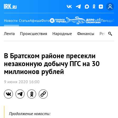
Новости
Статьи
Афиша
Фото
Погода
Ту
Лента
Происшествия
Народные
Финансы
Регионы
В Братском районе пресекли
незаконную добычу ПГС на 30
миллионов рублей
9 июня 2020 16:00
Продолжение новости: