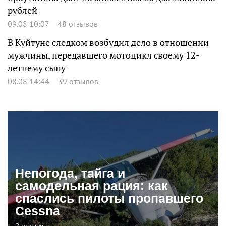
рублей
09.08 10:07
48 отзывов
В Куйтуне следком возбудил дело в отношении
мужчины, передавшего мотоцикл своему 12-
летнему сыну
08.08 14:44
39 отзывов
Непогода, тайга и
самодельная рация: как
спаслись пилоты пропавшего
Cessna
2 отзыва