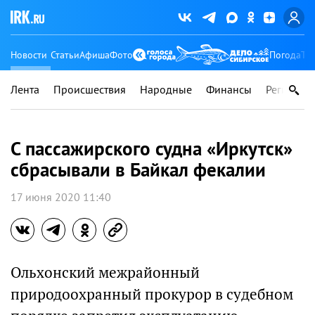
Новости
Статьи
Афиша
Фото
Погода
Ту
Лента
Происшествия
Народные
Финансы
Регионы
С пассажирского судна «Иркутск»
сбрасывали в Байкал фекалии
17 июня 2020 11:40
Ольхонский межрайонный
природоохранный прокурор в судебном