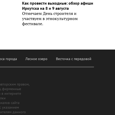
Как провести выходные: обзор афиши
Иркутска на 8 и 9 августа
Отмечаем День строителя и
участвуем в этнокультурном
фестивале.
оса города
Лесное озеро
Весточка с передовой
авторским правом,
ы, фирменные
а в интернете
ылки
риалов сайта
с указанием
шителям данного