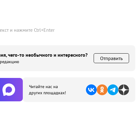
текст и нажмите
Ctrl
+
Enter
ия, чего-то необычного и интересного?
Отправить
 редакцию
Читайте нас на
других площадках!