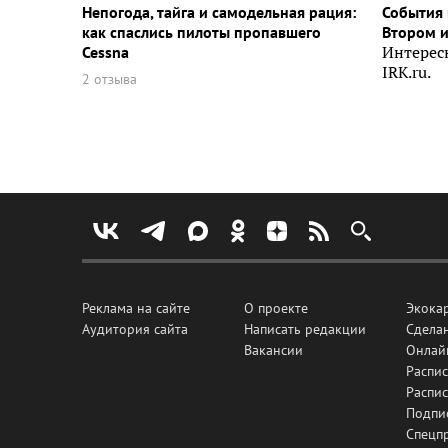
Непогода, тайга и самодельная рация:
События 
как спаслись пилоты пропавшего
Втором 
Cessna
Интерес
IRK.ru.
2 отзыва
Реклама на сайте
О проекте
Экока
Аудитория сайта
Написать редакции
Сделан
Вакансии
Онлай
Распис
Распи
Подпи
Спецп