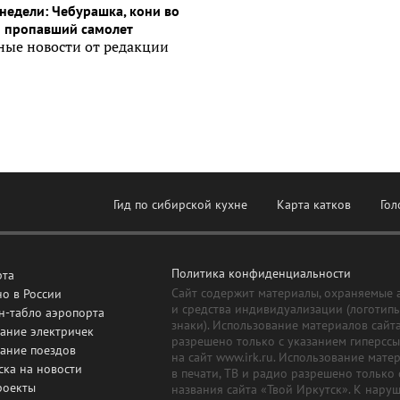
недели: Чебурашка, кони во
и пропавший самолет
ные новости от редакции
Гид по сибирской кухне
Карта катков
Гол
Политика конфиденциальности
рта
Сайт содержит материалы, охраняемые 
о в России
и средства индивидуализации (логотип
н-табло аэропорта
знаки). Использование материалов сайт
ание электричек
разрешено только с указанием гиперсс
сание поездов
на сайт www.irk.ru. Использование мате
ска на новости
в печати, ТВ и радио разрешено только 
роекты
названия сайта «Твой Иркутск». К нару