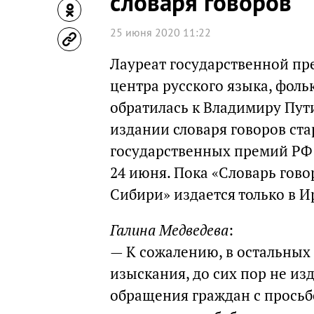
словаря говоров
25 июня 2020 11:22
Лауреат государственной пр
центра русского языка, фол
обратилась к Владимиру Пути
издании словаря говоров ст
государственных премий Р
24 июня. Пока «Словарь гов
Сибири» издается только в И
Галина Медведева
:
— К сожалению, в остальных 
изыскания, до сих пор не из
обращения граждан с просьбо