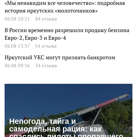
«Мы ненавидим все человечество»: подробная
история иркутских «молоточников»
06.08 10:21
84 отзыва
В России временно разрешили продажу бензина
Евро-2, Евро-3 и Евро-4
06.08 13:37
54 отзыва
Иркутский УКС могут признать банкротом
06.08 09:36
34 отзыва
Непогода, тайга и
самодельная рация: как
спаслись пилоты пропавшего