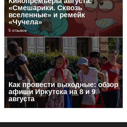
Кинопремьеры августа:
«Смешарики. Сквозь
вселенные» и ремейк
«Чучела»
5 отзывов
Как провести выходные: обзор
афиши Иркутска на 8 и 9
августа