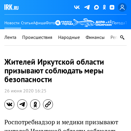
Новости
Статьи
Афиша
Фото
Погода
Ту
Лента
Происшествия
Народные
Финансы
Регионы
Жителей Иркутской области
призывают соблюдать меры
безопасности
26 июня 2020 16:25
Роспотребнадзор и медики призывают