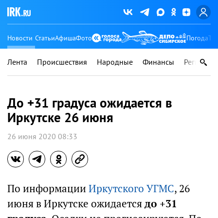
Новости
Статьи
Афиша
Фото
Погода
Ту
Лента
Происшествия
Народные
Финансы
Регионы
До +31 градуса ожидается в
Иркутске 26 июня
26 июня 2020 08:33
По информации
Иркутского УГМС
, 26
июня в Иркутске ожидается
до +31