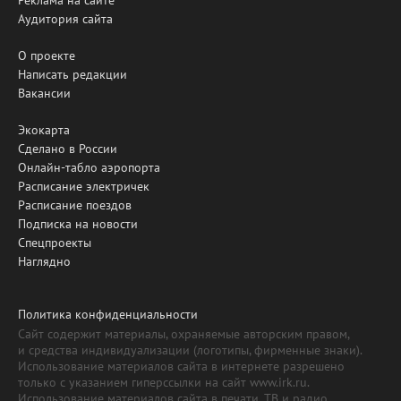
Аудитория сайта
О проекте
Написать редакции
Вакансии
Экокарта
Сделано в России
Онлайн-табло аэропорта
Расписание электричек
Расписание поездов
Подписка на новости
Спецпроекты
Наглядно
Политика конфиденциальности
Сайт содержит материалы, охраняемые авторским правом,
и средства индивидуализации (логотипы, фирменные знаки).
Использование материалов сайта в интернете разрешено
только с указанием гиперссылки на сайт www.irk.ru.
Использование материалов сайта в печати, ТВ и радио