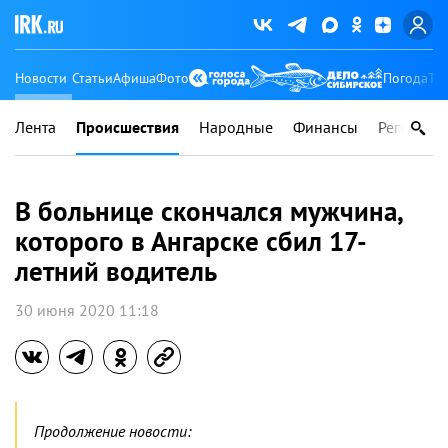
Новости
Статьи
Афиша
Фото
Погода
Ту
Лента
Происшествия
Народные
Финансы
Регионы
В больнице скончался мужчина,
которого в Ангарске сбил 17-
летний водитель
30 июня 2020 11:18
Продолжение новости: