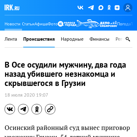
Новости
Статьи
Афиша
Фото
Погода
Ту
Лента
Происшествия
Народные
Финансы
Регионы
В Осе осудили мужчину, два года
назад убившего незнакомца и
скрывшегося в Грузии
18 июля 2020 19:07
Осинский районный суд вынес приговор