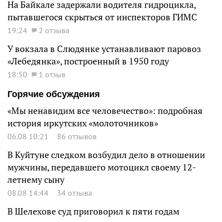
На Байкале задержали водителя гидроцикла,
пытавшегося скрыться от инспекторов ГИМС
19:24
2 отзыва
У вокзала в Слюдянке устанавливают паровоз
«Лебедянка», построенный в 1950 году
18:50
1 отзыв
Горячие обсуждения
«Мы ненавидим все человечество»: подробная
история иркутских «молоточников»
06.08 10:21
86 отзывов
В Куйтуне следком возбудил дело в отношении
мужчины, передавшего мотоцикл своему 12-
летнему сыну
08.08 14:44
34 отзыва
В Шелехове суд приговорил к пяти годам