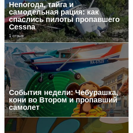
Непогода, тайга и
самодельная рация: как
спаслись пилоты пропавшего
Cessna
1 отзыв
События недели: Чебурашка,
кони во Втором и пропавший
самолет