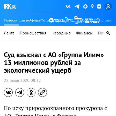
Новости
Статьи
Афиша
Фото
Погода
Ту
Лента
Происшествия
Народные
Финансы
Регионы
Суд взыскал с АО «Группа Илим»
13 миллионов рублей за
экологический ущерб
22 июля 2020 08:32
По иску природоохранного прокурора с