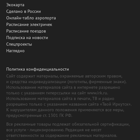
Экокарта
Сделано в России
Онлайн-табло аэропорта
Расписание электричек
Расписание поездов
Подписка на новости
Спецпроекты
Наглядно
Политика конфиденциальности
Сайт содержит материалы, охраняемые авторским правом,
и средства индивидуализации (логотипы, фирменные знаки).
Использование материалов сайта в интернете разрешено
только с указанием гиперссылки на сайт www.irk.ru.
Использование материалов сайта в печати, ТВ и радио
разрешено только с указанием названия сайта «Твой Иркутск».
К нарушителям данного положения применяются все меры,
предусмотренные ст. 1301 ГК РФ.
Все рекламные товары подлежат обязательной сертификации,
все услуги - лицензированию. Редакция не несет
ответственности за содержание рекламных материалов.