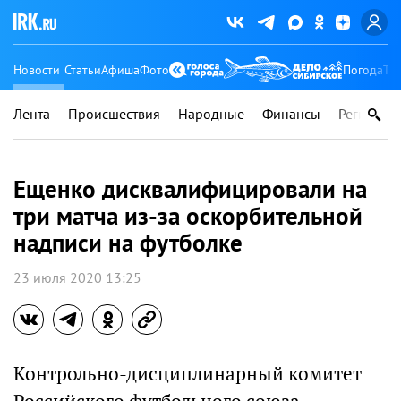
Новости
Статьи
Афиша
Фото
Погода
Ту
Лента
Происшествия
Народные
Финансы
Регионы
Ещенко дисквалифицировали на
три матча из-за оскорбительной
надписи на футболке
23 июля 2020 13:25
Контрольно-дисциплинарный комитет