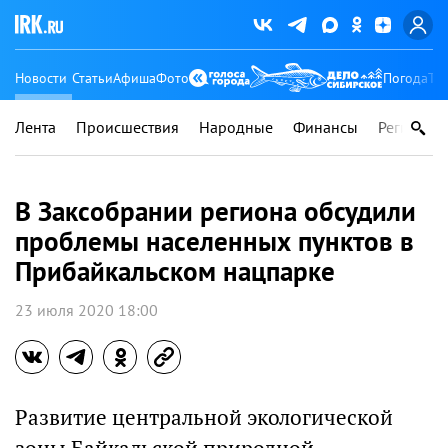
Новости
Статьи
Афиша
Фото
Погода
Ту
Лента
Происшествия
Народные
Финансы
Регионы
В Заксобрании региона обсудили
проблемы населенных пунктов в
Прибайкальском нацпарке
23 июля 2020 18:00
Развитие центральной экологической