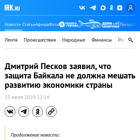
Новости
Статьи
Афиша
Фото
Погода
Ту
Лента
Происшествия
Народные
Финансы
Регионы
Дмитрий Песков заявил, что
защита Байкала не должна мешать
развитию экономики страны
23 июля 2020 22:24
Продолжение новости: