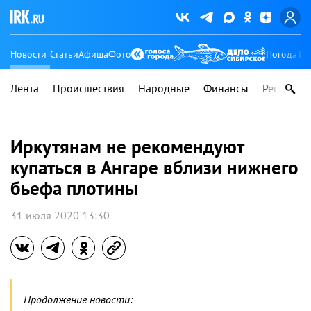
Новости
Статьи
Афиша
Фото
Погода
Ту
Лента
Происшествия
Народные
Финансы
Регионы
Иркутянам не рекомендуют
купаться в Ангаре вблизи нижнего
бьефа плотины
31 июля 2020 13:30
Продолжение новости: