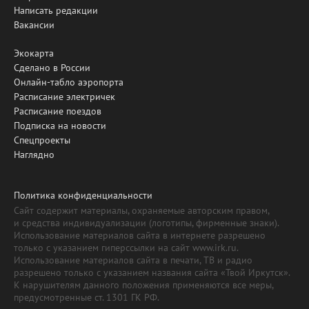
Написать редакции
Вакансии
Экокарта
Сделано в России
Онлайн-табло аэропорта
Расписание электричек
Расписание поездов
Подписка на новости
Спецпроекты
Наглядно
Политика конфиденциальности
Сайт содержит материалы, охраняемые авторским правом,
и средства индивидуализации (логотипы, фирменные знаки).
Использование материалов сайта в интернете разрешено
только с указанием гиперссылки на сайт www.irk.ru.
Использование материалов сайта в печати, ТВ и радио
разрешено только с указанием названия сайта «Твой Иркутск».
К нарушителям данного положения применяются все меры,
предусмотренные ст. 1301 ГК РФ.