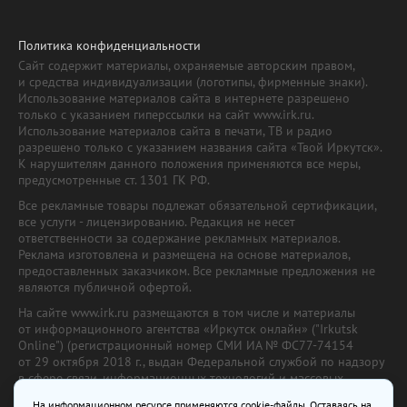
Политика конфиденциальности
Сайт содержит материалы, охраняемые авторским правом,
и средства индивидуализации (логотипы, фирменные знаки).
Использование материалов сайта в интернете разрешено
только с указанием гиперссылки на сайт www.irk.ru.
Использование материалов сайта в печати, ТВ и радио
разрешено только с указанием названия сайта «Твой Иркутск».
К нарушителям данного положения применяются все меры,
предусмотренные ст. 1301 ГК РФ.
Все рекламные товары подлежат обязательной сертификации,
все услуги - лицензированию. Редакция не несет
ответственности за содержание рекламных материалов.
Реклама изготовлена и размещена на основе материалов,
предоставленных заказчиком. Все рекламные предложения не
являются публичной офертой.
На сайте www.irk.ru размещаются в том числе и материалы
от информационного агентства «Иркутск онлайн» ("Irkutsk
Online") (регистрационный номер СМИ ИА № ФС77-74154
от 29 октября 2018 г., выдан Федеральной службой по надзору
в сфере связи, информационных технологий и массовых
коммуникаций) с соответствующей пометкой. Учредитель —
На информационном ресурсе применяются cookie-файлы. Оставаясь на