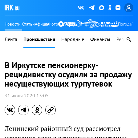
Новости
Статьи
Афиша
Фото
Погода
Ту
Лента
Происшествия
Народные
Финансы
Регионы
В Иркутске пенсионерку-
рецидивистку осудили за продажу
несуществующих турпутевок
31 июля 2020 13:05
Ленинский районный суд рассмотрел