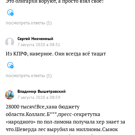
Это олигархи воруют, а просто взял своё!
посмотреть ответы
(
1
)
Сергей Никчемный
7 августа 2020 в 08:31
Из КПРФ, наверное. Они всегда всё тащат
посмотреть ответы
(
1
)
Владимир Вышетравский
7 августа 2020 в 08:59
28000 тысяч!Все,хана бюджету
области.Коллапс.Б***,пресс-секретутка
«народного» по пол-лимона получала хер знает за
что.Шеверда лес вырубил на миллионы.Сынок