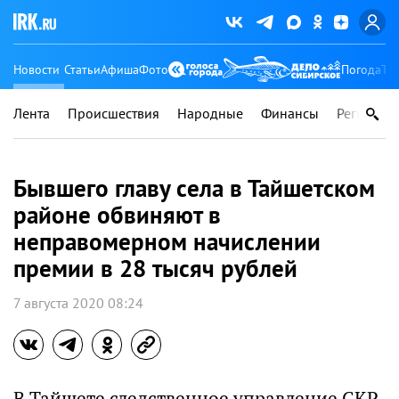
Новости
Статьи
Афиша
Фото
Погода
Ту
Лента
Происшествия
Народные
Финансы
Регионы
Бывшего главу села в Тайшетском
районе обвиняют в
неправомерном начислении
премии в 28 тысяч рублей
7 августа 2020 08:24
В Тайшете следственное управление СКР