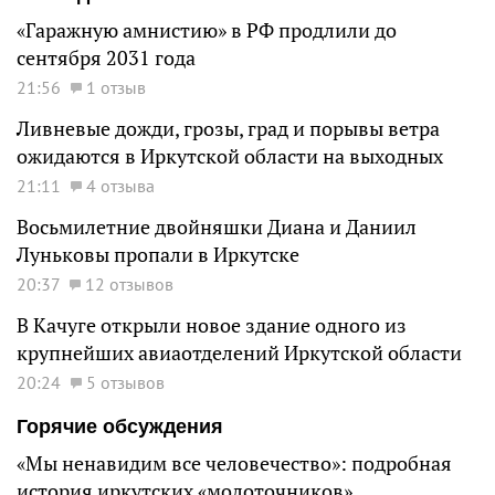
«Гаражную амнистию» в РФ продлили до
сентября 2031 года
21:56
1 отзыв
Ливневые дожди, грозы, град и порывы ветра
ожидаются в Иркутской области на выходных
21:11
4 отзыва
Восьмилетние двойняшки Диана и Даниил
Луньковы пропали в Иркутске
20:37
12 отзывов
В Качуге открыли новое здание одного из
крупнейших авиаотделений Иркутской области
20:24
5 отзывов
Горячие обсуждения
«Мы ненавидим все человечество»: подробная
история иркутских «молоточников»