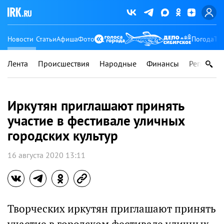
Новости
Статьи
Афиша
Фото
Погода
Ту
Лента
Происшествия
Народные
Финансы
Регионы
Иркутян приглашают принять
участие в фестивале уличных
городских культур
16 августа 2020 13:11
Творческих иркутян приглашают принять