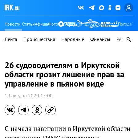
Новости
Статьи
Афиша
Фото
Погода
Ту
Лента
Происшествия
Народные
Финансы
Регионы
26 судоводителям в Иркутской
области грозит лишение прав за
управление в пьяном виде
19 августа 2020 15:00
С начала навигации в Иркутской области