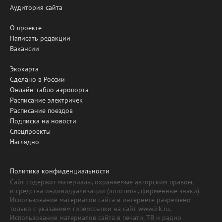
Аудитория сайта
О проекте
Написать редакции
Вакансии
Экокарта
Сделано в России
Онлайн-табло аэропорта
Расписание электричек
Расписание поездов
Подписка на новости
Спецпроекты
Наглядно
Политика конфиденциальности
Сайт содержит материалы, охраняемые авторским правом,
и средства индивидуализации (логотипы, фирменные знаки).
Использование материалов сайта в интернете разрешено
только с указанием гиперссылки на сайт www.irk.ru.
Использование материалов сайта в печати, ТВ и радио