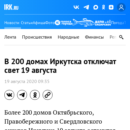
Новости
Статьи
Афиша
Фото
Погода
Ту
Лента
Происшествия
Народные
Финансы
Регионы
В 200 домах Иркутска отключат
свет 19 августа
19 августа 2020 09:35
Более 200 домов Октябрьского,
Правобережного и Свердловского