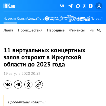
Новости
Статьи
Афиша
Фото
Погода
Ту
Лента
Происшествия
Народные
Финансы
Регионы
11 виртуальных концертных
залов откроют в Иркутской
области до 2023 года
19 августа 2020 20:52
Продолжение новости: