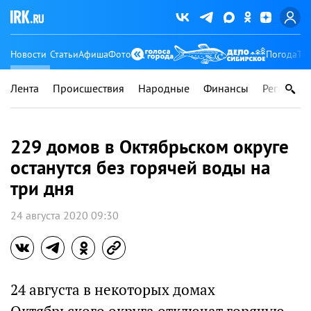
Новости
Статьи
Афиша
Фото
Погода
Ту
Лента
Происшествия
Народные
Финансы
Регионы
229 домов в Октябрьском округе
останутся без горячей воды на
три дня
24 августа 2020 09:30
24 августа в некоторых домах