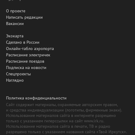
О проекте
Написать редакции
Вакансии
Экокарта
Сделано в России
Онлайн-табло аэропорта
Расписание электричек
Расписание поездов
Подписка на новости
Спецпроекты
Наглядно
Политика конфиденциальности
Сайт содержит материалы, охраняемые авторским правом,
и средства индивидуализации (логотипы, фирменные знаки).
Использование материалов сайта в интернете разрешено
только с указанием гиперссылки на сайт www.irk.ru.
Использование материалов сайта в печати, ТВ и радио
разрешено только с указанием названия сайта «Твой Иркутск».