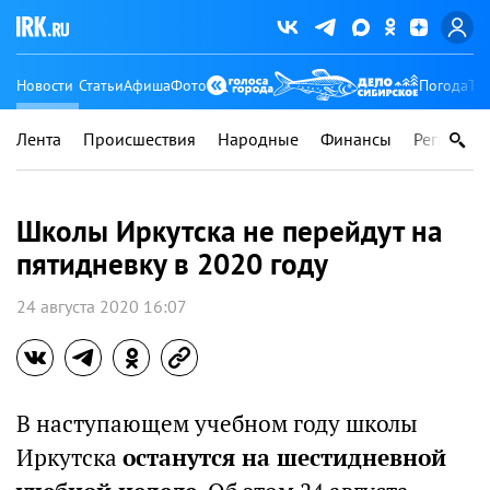
Новости
Статьи
Афиша
Фото
Погода
Ту
Лента
Происшествия
Народные
Финансы
Регионы
Школы Иркутска не перейдут на
пятидневку в 2020 году
24 августа 2020 16:07
В наступающем учебном году школы
Иркутска
останутся на шестидневной