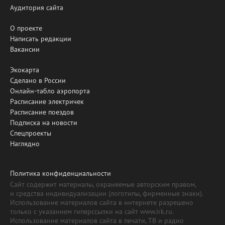
Аудитория сайта
О проекте
Написать редакции
Вакансии
Экокарта
Сделано в России
Онлайн-табло аэропорта
Расписание электричек
Расписание поездов
Подписка на новости
Спецпроекты
Наглядно
Политика конфиденциальности
Сайт содержит материалы, охраняемые авторским правом,
и средства индивидуализации (логотипы, фирменные знаки).
Использование материалов сайта в интернете разрешено
только с указанием гиперссылки на сайт www.irk.ru.
Использование материалов сайта в печати, ТВ и радио