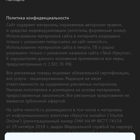
Политика конфиденциальности
Сайт содержит материалы, охраняемые авторским правом,
и средства индивидуализации (логотипы, фирменные знаки).
Использование материалов сайта в интернете разрешено
только с указанием гиперссылки на сайт www.irk.ru.
Использование материалов сайта в печати, ТВ и радио
разрешено только с указанием названия сайта «Твой Иркутск».
К нарушителям данного положения применяются все меры,
предусмотренные ст. 1301 ГК РФ.
Все рекламные товары подлежат обязательной сертификации,
все услуги - лицензированию. Редакция не несет
ответственности за содержание рекламных материалов.
Реклама изготовлена и размещена на основе материалов,
предоставленных заказчиком. Все рекламные предложения не
являются публичной офертой.
На сайте www.irk.ru размещаются в том числе и материалы
от информационного агентства «Иркутск онлайн» ("Irkutsk
Online") (регистрационный номер СМИ ИА № ФС77-74154
от 29 октября 2018 г., выдан Федеральной службой по надзору
в сфере связи, информационных технологий и массовых
коммуникаций) с соответствующей пометкой. Учредитель —