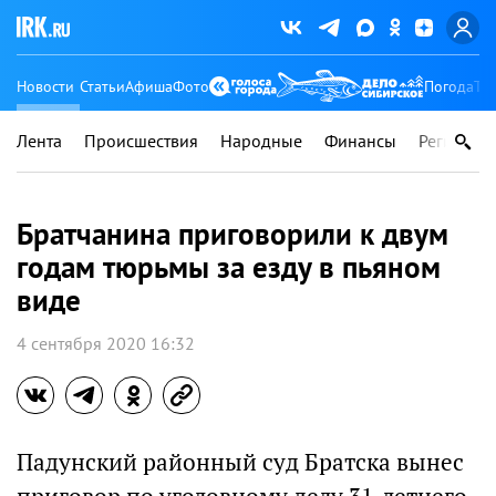
Новости
Статьи
Афиша
Фото
Погода
Ту
Лента
Происшествия
Народные
Финансы
Регионы
Братчанина приговорили к двум
годам тюрьмы за езду в пьяном
виде
4 сентября 2020 16:32
Падунский районный суд Братска вынес