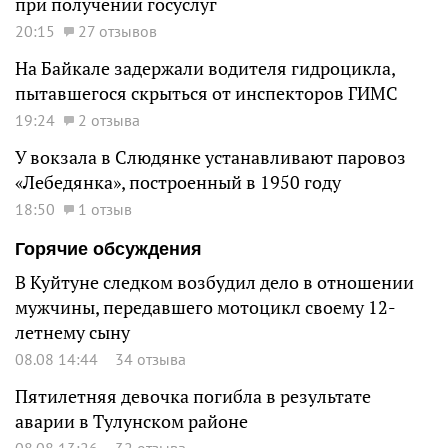
при получении госуслуг
20:15
27 отзывов
На Байкале задержали водителя гидроцикла,
пытавшегося скрыться от инспекторов ГИМС
19:24
2 отзыва
У вокзала в Слюдянке устанавливают паровоз
«Лебедянка», построенный в 1950 году
18:50
1 отзыв
Горячие обсуждения
В Куйтуне следком возбудил дело в отношении
мужчины, передавшего мотоцикл своему 12-
летнему сыну
08.08 14:44
34 отзыва
Пятилетняя девочка погибла в результате
аварии в Тулунском районе
08.08 13:26
32 отзыва