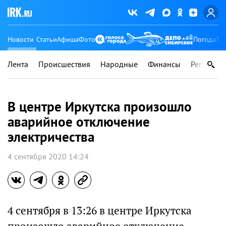
Новости
Статьи
Афиша
Фото
Погода
Ту
Лента
Происшествия
Народные
Финансы
Регионы
В центре Иркутска произошло
аварийное отключение
электричества
4 сентября 2020 14:24
4 сентября в 13:26 в центре Иркутска