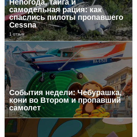
Непогода, тайга и
самодельная рация: как
спаслись пилоты пропавшего
Cessna
1 отзыв
События недели: Чебурашка,
кони во Втором и пропавший
самолет