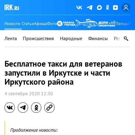
Новости
Статьи
Афиша
Фото
Погода
Ту
Лента
Происшествия
Народные
Финансы
Регионы
Бесплатное такси для ветеранов
запустили в Иркутске и части
Иркутского района
4 сентября 2020 12:30
Продолжение новости: