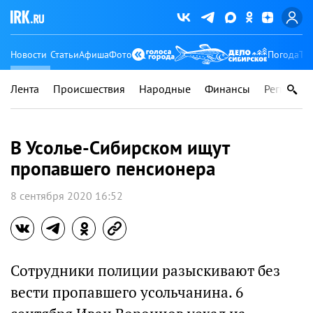
Новости
Статьи
Афиша
Фото
Погода
Ту
Лента
Происшествия
Народные
Финансы
Регионы
В Усолье-Сибирском ищут
пропавшего пенсионера
8 сентября 2020 16:52
Сотрудники полиции разыскивают без
вести пропавшего усольчанина. 6