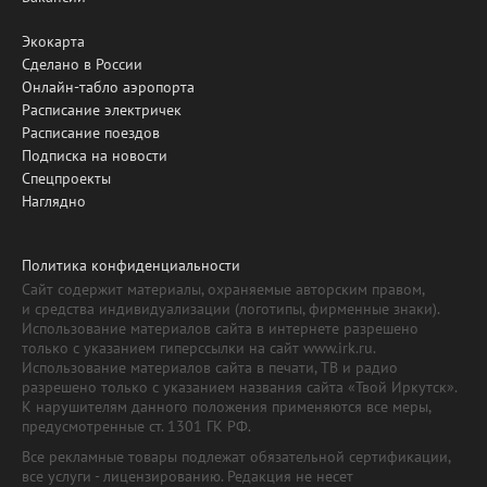
Экокарта
Сделано в России
Онлайн-табло аэропорта
Расписание электричек
Расписание поездов
Подписка на новости
Спецпроекты
Наглядно
Политика конфиденциальности
Сайт содержит материалы, охраняемые авторским правом,
и средства индивидуализации (логотипы, фирменные знаки).
Использование материалов сайта в интернете разрешено
только с указанием гиперссылки на сайт www.irk.ru.
Использование материалов сайта в печати, ТВ и радио
разрешено только с указанием названия сайта «Твой Иркутск».
К нарушителям данного положения применяются все меры,
предусмотренные ст. 1301 ГК РФ.
Все рекламные товары подлежат обязательной сертификации,
все услуги - лицензированию. Редакция не несет