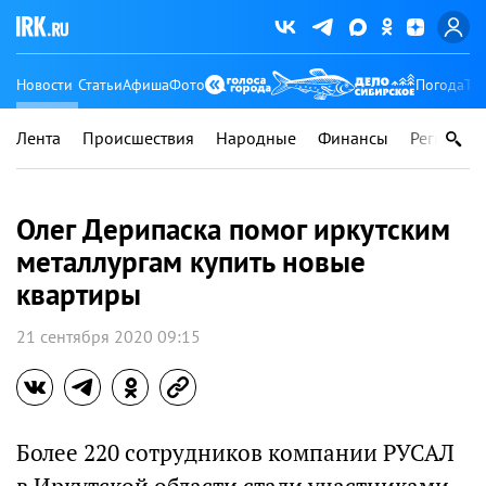
Новости
Статьи
Афиша
Фото
Погода
Ту
Лента
Происшествия
Народные
Финансы
Регионы
Олег Дерипаска помог иркутским
металлургам купить новые
квартиры
21 сентября 2020 09:15
Более 220 сотрудников компании РУСАЛ