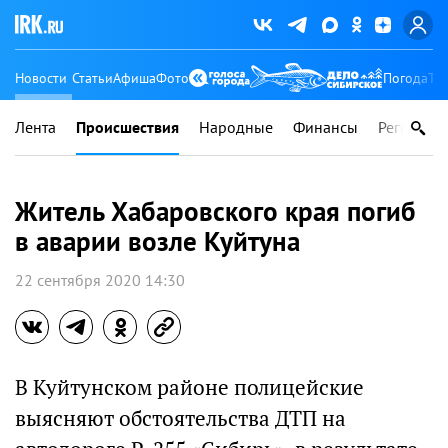
Новости
Статьи
Афиша
Фото
Погода
Ту
Лента
Происшествия
Народные
Финансы
Регионы
Житель Хабаровского края погиб
в аварии возле Куйтуна
22 сентября 2020 14:30
В Куйтунском районе полицейские
выясняют обстоятельства ДТП на