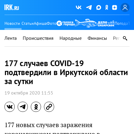
Новости
Статьи
Афиша
Фото
Погода
Ту
Лента
Происшествия
Народные
Финансы
Регионы
177 случаев COVID-19
подтвердили в Иркутской области
за сутки
19 октября 2020 11:55
177 новых случаев заражения