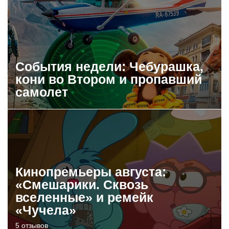
События недели: Чебурашка,
кони во Втором и пропавший
самолет
Кинопремьеры августа:
«Смешарики. Сквозь
вселенные» и ремейк
«Чучела»
5 отзывов