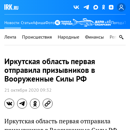
Новости
Статьи
Афиша
Фото
Погода
Ту
Лента
Происшествия
Народные
Финансы
Регионы
Иркутская область первая
отправила призывников в
Вооруженные Силы РФ
21 октября 2020 09:32
Иркутская область первая отправила