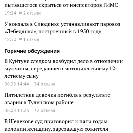
пытавшегося скрыться от инспекторов ГИМС
19:24
2 отзыва
У вокзала в Слюдянке устанавливают паровоз
«Лебедянка», построенный в 1950 году
18:50
1 отзыв
Горячие обсуждения
В Куйтуне следком возбудил дело в отношении
мужчины, передавшего мотоцикл своему 12-
летнему сыну
08.08 14:44
34 отзыва
Пятилетняя девочка погибла в результате
аварии в Тулунском районе
08.08 13:26
32 отзыва
В Шелехове суд приговорил к пяти годам
колонии женщину, зарезавшую сожителя