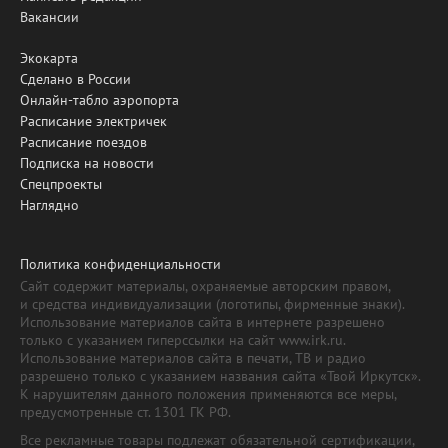
Вакансии
Экокарта
Сделано в России
Онлайн-табло аэропорта
Расписание электричек
Расписание поездов
Подписка на новости
Спецпроекты
Наглядно
Политика конфиденциальности
Сайт содержит материалы, охраняемые авторским правом,
и средства индивидуализации (логотипы, фирменные знаки).
Использование материалов сайта в интернете разрешено
только с указанием гиперссылки на сайт www.irk.ru.
Использование материалов сайта в печати, ТВ и радио
разрешено только с указанием названия сайта «Твой Иркутск».
К нарушителям данного положения применяются все меры,
предусмотренные ст. 1301 ГК РФ.
Все рекламные товары подлежат обязательной сертификации,