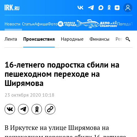
Новости
Статьи
Афиша
Фото
Погода
Ту
Лента
Происшествия
Народные
Финансы
Регионы
16-летнего подростка сбили на
пешеходном переходе на
Ширямова
23 октября 2020 10:18
В Иркутске на улице Ширямова на