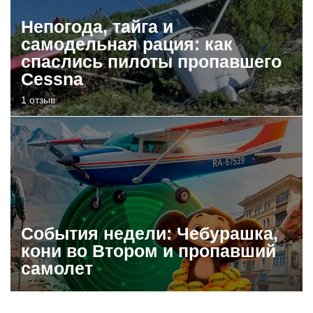
Непогода, тайга и
самодельная рация: как
спаслись пилоты пропавшего
Cessna
1 отзыв
События недели: Чебурашка,
кони во Втором и пропавший
самолет