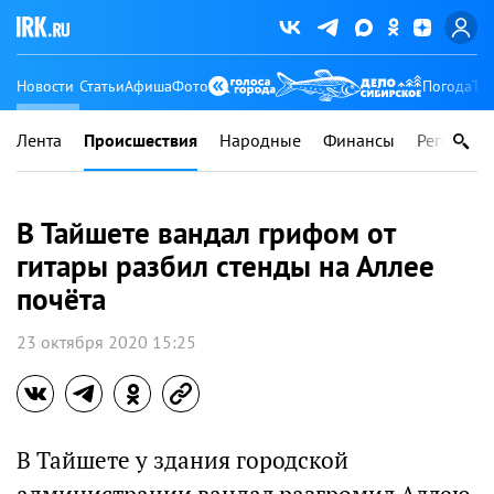
Новости
Статьи
Афиша
Фото
Погода
Ту
Лента
Происшествия
Народные
Финансы
Регионы
В Тайшете вандал грифом от
гитары разбил стенды на Аллее
почёта
23 октября 2020 15:25
В Тайшете у здания городской