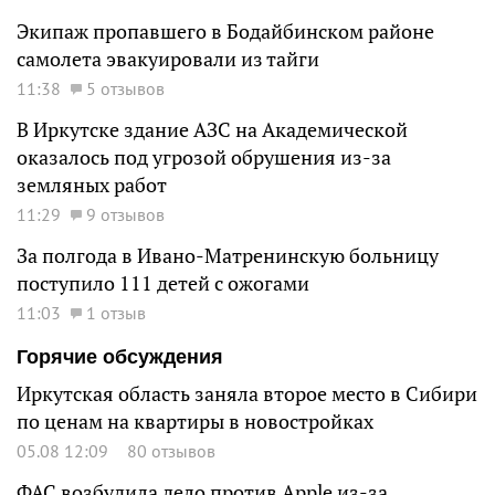
Экипаж пропавшего в Бодайбинском районе
самолета эвакуировали из тайги
11:38
5 отзывов
В Иркутске здание АЗС на Академической
оказалось под угрозой обрушения из-за
земляных работ
11:29
9 отзывов
За полгода в Ивано-Матренинскую больницу
поступило 111 детей с ожогами
11:03
1 отзыв
Горячие обсуждения
Иркутская область заняла второе место в Сибири
по ценам на квартиры в новостройках
05.08 12:09
80 отзывов
ФАС возбудила дело против Apple из-за