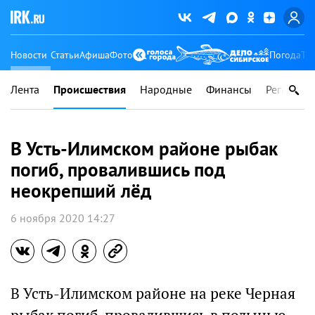
Новости
Статьи
Афиша
Фото
Погода
Ту
Лента
Происшествия
Народные
Финансы
Регионы
В Усть-Илимском районе рыбак
погиб, провалившись под
неокрепший лёд
6 ноября 2020 14:27
В Усть-Илимском районе на реке Черная