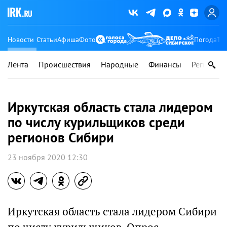
Новости
Статьи
Афиша
Фото
Погода
Ту
Лента
Происшествия
Народные
Финансы
Регионы
Иркутская область стала лидером
по числу курильщиков среди
регионов Сибири
23 ноября 2020 12:30
Иркутская область стала лидером Сибири