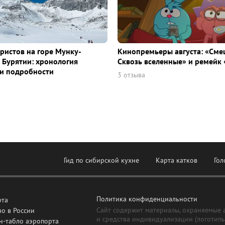
уристов на горе Мунку-
Кинопремьеры августа: «Сме
 Бурятии: хронология
Сквозь вселенные» и ремейк 
и подробности
3 отзыва
Гид по сибирской кухне
Карта катков
Гол
Политика конфиденциальности
рта
Сайт содержит материалы, охраняемые 
о в России
и средства индивидуализации (логотип
н-табло аэропорта