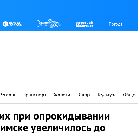
Погода
Регионы
Транспорт
Экология
Спорт
Культура
Общес
их при опрокидывании
лимске увеличилось до