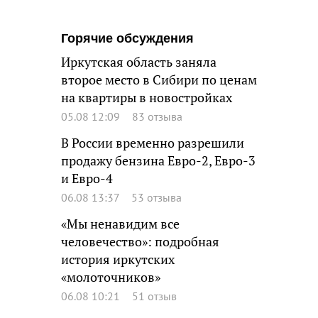
Горячие обсуждения
Иркутская область заняла
второе место в Сибири по ценам
на квартиры в новостройках
05.08 12:09
83 отзыва
В России временно разрешили
продажу бензина Евро-2, Евро-3
и Евро-4
06.08 13:37
53 отзыва
«Мы ненавидим все
человечество»: подробная
история иркутских
«молоточников»
06.08 10:21
51 отзыв