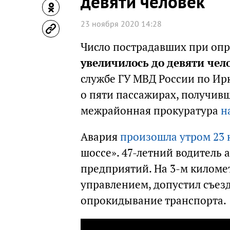
девяти человек
23 ноября 2020 14:28
Число пострадавших при опр
увеличилось до девяти чел
службе ГУ МВД России по Ир
о пяти пассажирах, получив
межрайонная прокуратура
н
Авария
произошла утром 23 
шоссе». 47-летний водитель 
предприятий. На 3-м километ
управлением, допустил съез
опрокидывание транспорта.