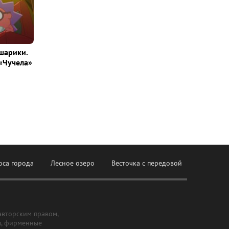
шарики.
«Чучела»
оса города
Лесное озеро
Весточка с передовой
авторским правом,
ы, фирменные